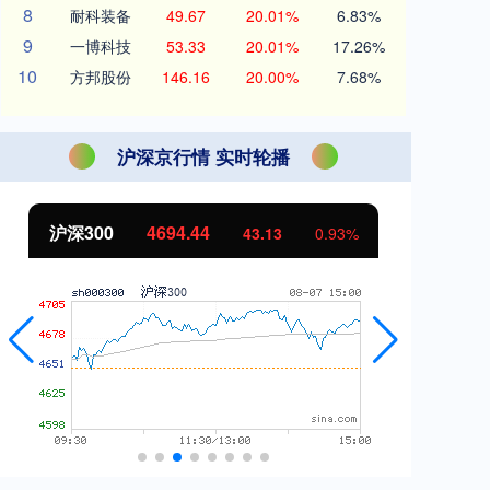
8
耐科装备
49.67
20.01%
6.83%
9
一博科技
53.33
20.01%
17.26%
10
方邦股份
146.16
20.00%
7.68%
沪深京行情 实时轮播
沪深300
4694.44
北
43.13
0.93%