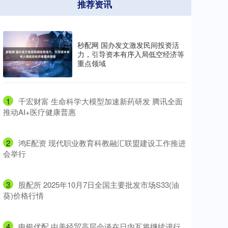
推荐资讯
秒配网 国办发文激发民间投资活
力，引导资本有序入局低空经济等
重点领域
1
​千宏财富 生命科学大模型加速新药研发 腾讯全面
推动AI+医疗健康普惠
2
​鸿E配资 现代职业教育科教融汇联盟建设工作推进
会举行
3
​股配所 2025年10月7日全国主要批发市场S33(油
葵)价格行情
4
​申银优配 中美经贸高层会谈在日内瓦将继续进行