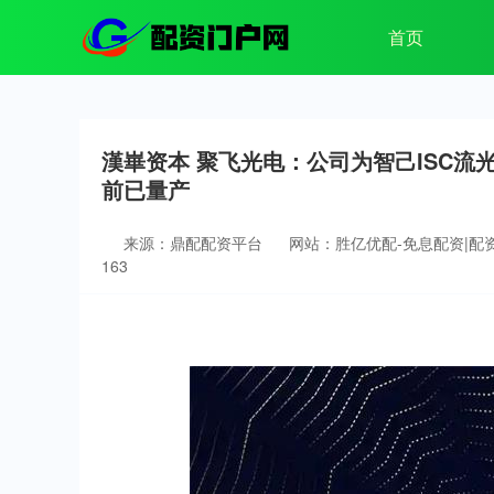
首页
漢崋资本 聚飞光电：公司为智己ISC
前已量产
来源：鼎配配资平台
网站：胜亿优配-免息配资|配
163