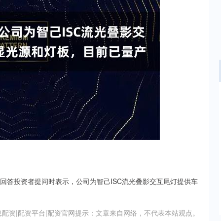
深证成指
14311.01
02%
200.89
1.42%
台回答投资者提问时表示，公司为智己ISC流光叠影交互尾灯提供车
息配资|配资平台|配资官网提示：文章来自网络，不代表本站观点。