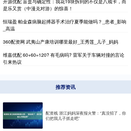
开源优配 盲盒与确定性：我花19块拆到的不仅是八戒卡，而
是乐又赏（中漫兑对游）的惊喜！
恒瑞盈 帕金森病脑起搏器手术治疗夏季能做吗？_患者_影响
_高温
360配资网 武夷山产康培训哪里最好_王秀莲_儿子_妈妈
维嘉优配 60+60=120? 有毛病吗? 雷军关于车辆对撞的言论
引来热议
推荐资讯
配资栈 浙江妈妈深夜报火警：“真没招了，你
们把我儿子抓走吧”