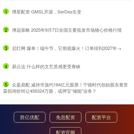
1
​博星配资 GMSL开源，SerDes生变
2
​博远策略 2025年9月7日全国主要批发市场猪心价格行情
3
​启灯网 爆单！端午节，它彻底爆火！订单排到2027年→
4
​易云达 什么样的文艺质感更受青睐
5
​众盈易配 减持市值约184亿元股票！宁德时代创始股东黄世
霖拟询价转让456324万股，或押宝“储能”业务？
胜亿优配
免息配资
配资平台
配资官网