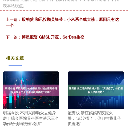
表本站观点。
上一篇：
股融贷 和讯投顾吴钰莹：小米系全线大涨，原因只有这
一个
下一篇：
博星配资 GMSL开源，SerDes生变
相关文章
明福今投 不用兴师动众去健身
配资栈 浙江妈妈深夜报火
房！瑞金医院骨科医生演示三个
警：“真没招了，你们把我儿子
动作给颈胸腰椎“松绑”
抓走吧”