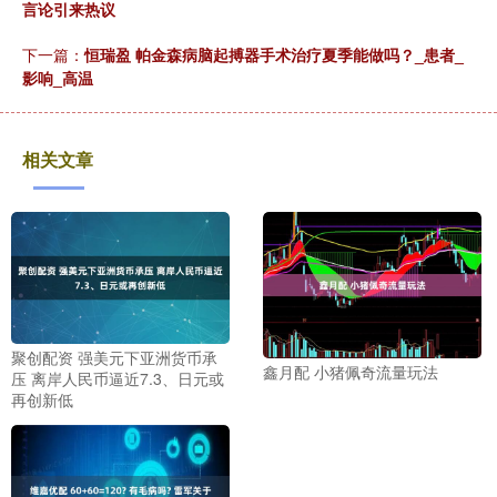
言论引来热议
下一篇：
恒瑞盈 帕金森病脑起搏器手术治疗夏季能做吗？_患者_
影响_高温
相关文章
聚创配资 强美元下亚洲货币承
鑫月配 小猪佩奇流量玩法
压 离岸人民币逼近7.3、日元或
再创新低