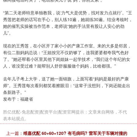
“第二天老师特意单独教我，说‘力气大是优势，找对发力点就行’。”王
秀莲把老师的话写在手心，别人练10遍，她就练30遍。结业考核时，
她的催乳实操被当作范本，老师说“她的手法里有股让人安心的劲
儿”。
现在的王秀莲，在小区开了家小小的产康工作室。来的大多是邻居，
有位二胎妈妈总说：“王姐按完不仅奶够了，连我婆婆都夸我气色好
了。”她还帮着小区里其他下岗姐妹一起学技术，“我们这个年纪的女
人，谁没受过难？能帮别人舒舒服服做个妈妈，比啥都强。”
去年儿子考上大学，送了她一面锦旗，上面写着“妈妈是最好的产康
师”。王秀莲每次看到都笑着擦眼泪：“这辈子没想到，下岗还能走出
条新路子。”
发布于：福建省
胜亿优配-免息配资|配资平台|配资官网提示：文章来自网络，不代
表本站观点。
上一篇：
维嘉优配 60+60=120? 有毛病吗? 雷军关于车辆对撞的