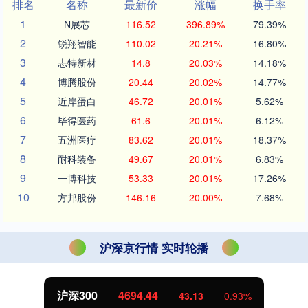
排名
名称
最新价
涨幅
换手率
1
N展芯
116.52
396.89%
79.39%
2
锐翔智能
110.02
20.21%
16.80%
3
志特新材
14.8
20.03%
14.18%
4
博腾股份
20.44
20.02%
14.77%
5
近岸蛋白
46.72
20.01%
5.62%
6
毕得医药
61.6
20.01%
6.12%
7
五洲医疗
83.62
20.01%
18.37%
8
耐科装备
49.67
20.01%
6.83%
9
一博科技
53.33
20.01%
17.26%
10
方邦股份
146.16
20.00%
7.68%
沪深京行情 实时轮播
沪深300
4694.44
43.13
0.93%