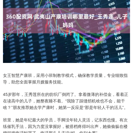
女王智慧产康班，采用小班制教学模式，确保教学质量，专业细致指
导，助您全面掌握月嫂服务技能。
45岁那年，王秀莲所在的纺织厂倒闭了。拿着微薄的补偿金，看着正
在读高中的儿子，她整夜睡不着。“我除了踩缝纫机啥也不会，能干
啥？”朋友推荐她去学产康时，她第一反应是“那是年轻人干的活儿”。
班里，她是年纪最大的学员，手脚没年轻人灵活，记东西也慢。有次
练催乳手法，因为力度没掌握好，被搭档疼得叫出声，她偷偷躲在楼
梯间接电话时哭了，电话那头儿子说“妈，你别太累”。