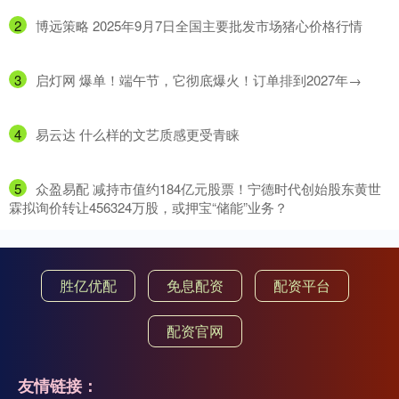
2
​博远策略 2025年9月7日全国主要批发市场猪心价格行情
3
​启灯网 爆单！端午节，它彻底爆火！订单排到2027年→
4
​易云达 什么样的文艺质感更受青睐
5
​众盈易配 减持市值约184亿元股票！宁德时代创始股东黄世
霖拟询价转让456324万股，或押宝“储能”业务？
胜亿优配
免息配资
配资平台
配资官网
友情链接：