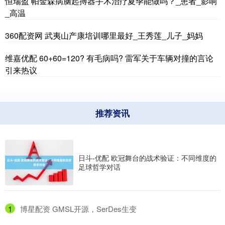
恒瑞盈 帕金森病脑起搏器手术治疗夏季能做吗？_患者_影响
_高温
360配资网 武夷山产康培训哪里最好_王秀莲_儿子_妈妈
维嘉优配 60+60=120? 有毛病吗? 雷军关于车辆对撞的言论
引来热议
推荐资讯
日斗-优配 欧冠舞台的战术验证：不同维度的
足球哲学对话
1
​博星配资 GMSL开源，SerDes生变