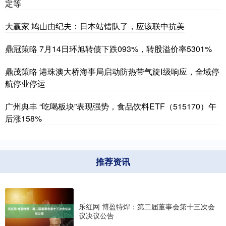
定等
大赢家 鸠山由纪夫：日本站错队了，应该联中抗美
鼎冠策略 7月14日环旭转债下跌093%，转股溢价率5301%
鼎茂策略 港珠澳大桥海事局启动防热带气旋Ⅰ级响应，全域停
航停业停运
广州典丰 “吃喝板块”表现强势，食品饮料ETF（515170）午
后涨158%
推荐资讯
乐红网 博盈特焊：第二届董事会第十三次会
议决议公告