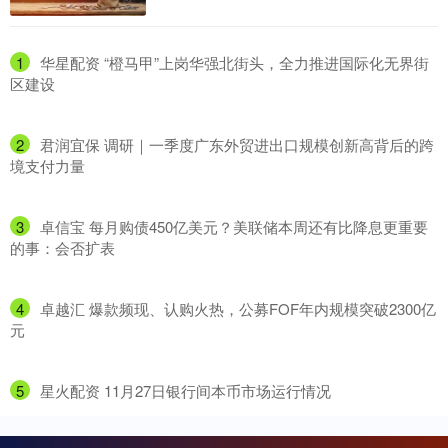
1
​华星配资 “橙马甲”上岗华强北街头，全力推进国际化无界街
区建设
2
​君润宜保 调研｜一季度广东外贸进出口规模创新高背后的跨
境支付力量
3
​卓信宝 每月购债450亿美元？美联储本周还有比降息更重要
的事：会否扩表
4
​卓越汇 爆款频现、认购火热，公募FOF年内规模突破2300亿
元
5
​星火配资 11月27日银行间本币市场运行情况