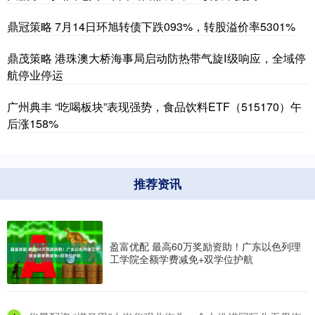
鼎冠策略 7月14日环旭转债下跌093%，转股溢价率5301%
鼎茂策略 港珠澳大桥海事局启动防热带气旋Ⅰ级响应，全域停
航停业停运
广州典丰 “吃喝板块”表现强势，食品饮料ETF（515170）午
后涨158%
推荐资讯
盈富优配 最高60万奖励资助！广东以色列理
工学院全额学费减免+双学位护航