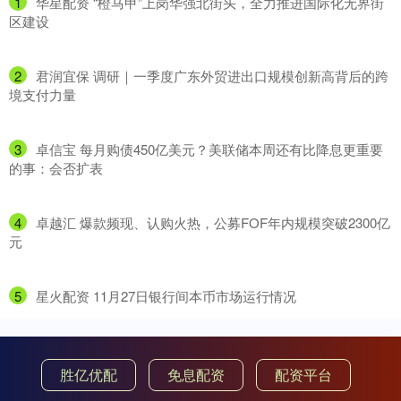
1
​华星配资 “橙马甲”上岗华强北街头，全力推进国际化无界街
区建设
2
​君润宜保 调研｜一季度广东外贸进出口规模创新高背后的跨
境支付力量
3
​卓信宝 每月购债450亿美元？美联储本周还有比降息更重要
的事：会否扩表
4
​卓越汇 爆款频现、认购火热，公募FOF年内规模突破2300亿
元
5
​星火配资 11月27日银行间本币市场运行情况
胜亿优配
免息配资
配资平台