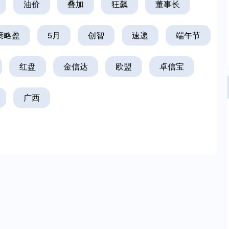
油价
叠加
狂飙
董事长
策略盈
5月
创智
速递
端午节
红盘
金信达
欧盟
卓信宝
广西