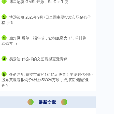
1
​博星配资 GMSL开源，SerDes生变
2
​博远策略 2025年9月7日全国主要批发市场猪心价
格行情
3
​启灯网 爆单！端午节，它彻底爆火！订单排到
2027年→
4
​易云达 什么样的文艺质感更受青睐
5
​众盈易配 减持市值约184亿元股票！宁德时代创始
股东黄世霖拟询价转让456324万股，或押宝“储能”业
务？
最新文章