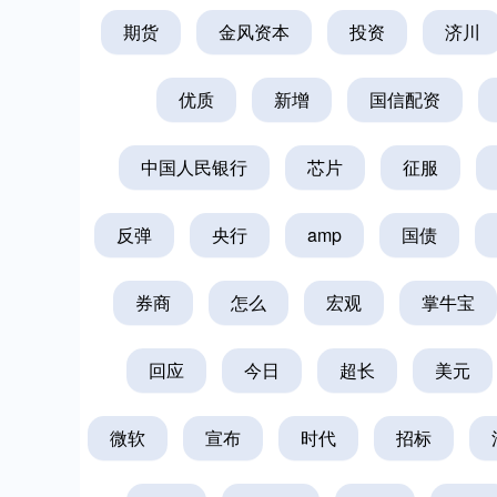
期货
金风资本
投资
济川
优质
新增
国信配资
中国人民银行
芯片
征服
反弹
央行
amp
国债
券商
怎么
宏观
掌牛宝
回应
今日
超长
美元
深证成指
14311.01
.68
1.02%
200.89
1
微软
宣布
时代
招标