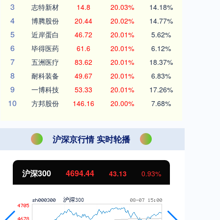
3
志特新材
14.8
20.03%
14.18%
4
博腾股份
20.44
20.02%
14.77%
5
近岸蛋白
46.72
20.01%
5.62%
6
毕得医药
61.6
20.01%
6.12%
7
五洲医疗
83.62
20.01%
18.37%
8
耐科装备
49.67
20.01%
6.83%
9
一博科技
53.33
20.01%
17.26%
10
方邦股份
146.16
20.00%
7.68%
沪深京行情 实时轮播
北证50
1134.24
创
11.37
1.01%