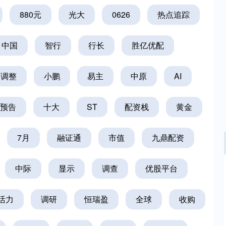
880元
光大
0626
热点追踪
中国
智行
行长
胜亿优配
调整
小鹏
易主
中原
AI
预告
十大
ST
配资栈
黄金
7月
融证通
市值
九鼎配资
中际
显示
调查
优股平台
沪深300
4694.44
.42%
43.13
0.93%
活力
调研
恒瑞盈
全球
收购