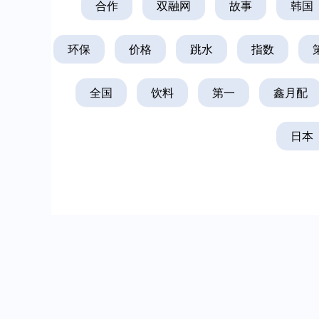
合作
双融网
故事
韩国
环保
价格
跳水
指数
全国
饮料
第一
鑫月配
日本