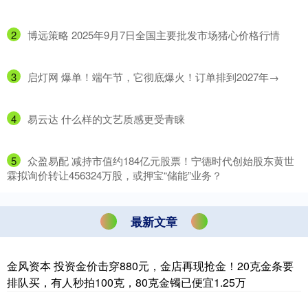
2
​博远策略 2025年9月7日全国主要批发市场猪心价格行情
3
​启灯网 爆单！端午节，它彻底爆火！订单排到2027年→
4
​易云达 什么样的文艺质感更受青睐
5
​众盈易配 减持市值约184亿元股票！宁德时代创始股东黄世
霖拟询价转让456324万股，或押宝“储能”业务？
最新文章
金风资本 投资金价击穿880元，金店再现抢金！20克金条要
排队买，有人秒拍100克，80克金镯已便宜1.25万