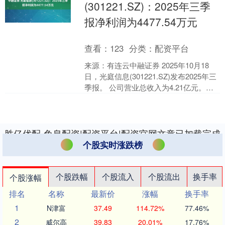
(301221.SZ)：2025年三季
报净利润为4477.54万元
查看：
123
分类：
配资平台
来源：有连云中融证券 2025年10月18
日，光庭信息(301221.SZ)发布2025年三
季报。 公司营业总收入为4.21亿元。归
母净利润为4477.54万元....
胜亿优配-免息配资|配资平台|配资官网文章已加载完成
个股实时涨跌榜
个股跌幅
个股流入
个股流出
换手率
个股涨幅
排名
名称
最新价
涨幅
换手率
1
N津富
37.49
114.72%
77.46%
2
威尔高
39.83
20.01%
17.76%