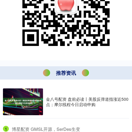
推荐资讯
金八号配资 盘前必读丨美股反弹道指涨近500
点；摩尔线程今日启动申购
1
​博星配资 GMSL开源，SerDes生变