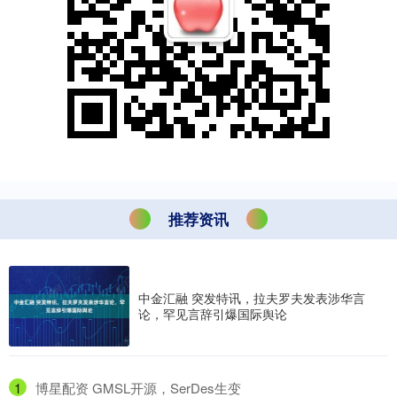
推荐资讯
中金汇融 突发特讯，拉夫罗夫发表涉华言
论，罕见言辞引爆国际舆论
1
​博星配资 GMSL开源，SerDes生变