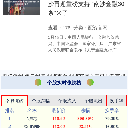
沙再迎重磅支持 “南沙金融30
条”来了
查看：
176
分类：
配资官网
5月12日，中国人民银行、金融监管总
局、中国证监会、国家外汇局、广东省
人民政府联合发布《关于金融支持广州
南沙深化面向世界的粤港澳全面合作的
意见》（以下简称“南沙....
胜亿优配-免息配资|配资平台|配资官网文章已加载完成
个股实时涨跌榜
个股跌幅
个股流入
个股流出
换手率
个股涨幅
排名
名称
最新价
涨幅
换手率
1
N展芯
116.52
396.89%
79.39%
2
锐翔智能
110.02
20.21%
16.80%