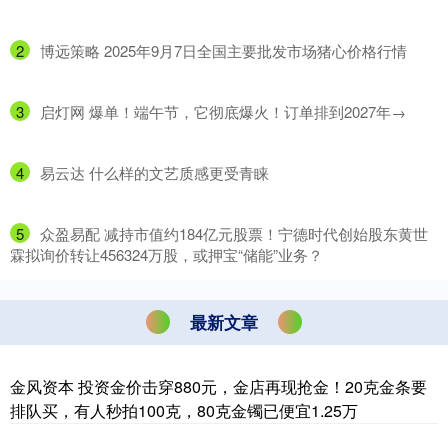
2
​博远策略 2025年9月7日全国主要批发市场猪心价格行情
3
​启灯网 爆单！端午节，它彻底爆火！订单排到2027年→
4
​易云达 什么样的文艺质感更受青睐
5
​众盈易配 减持市值约184亿元股票！宁德时代创始股东黄世
霖拟询价转让456324万股，或押宝“储能”业务？
最新文章
金风资本 投资金价击穿880元，金店再现抢金！20克金条要
排队买，有人秒拍100克，80克金镯已便宜1.25万