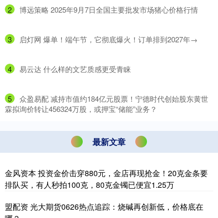
2
​博远策略 2025年9月7日全国主要批发市场猪心价格行情
3
​启灯网 爆单！端午节，它彻底爆火！订单排到2027年→
4
​易云达 什么样的文艺质感更受青睐
5
​众盈易配 减持市值约184亿元股票！宁德时代创始股东黄世
霖拟询价转让456324万股，或押宝“储能”业务？
最新文章
金风资本 投资金价击穿880元，金店再现抢金！20克金条要
排队买，有人秒拍100克，80克金镯已便宜1.25万
盟配资 光大期货0626热点追踪：烧碱再创新低，价格底在