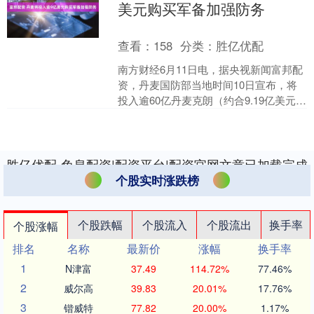
美元购买军备加强防务
查看：
158
分类：
胜亿优配
南方财经6月11日电，据央视新闻富邦配
资，丹麦国防部当地时间10日宣布，将
投入逾60亿丹麦克朗（约合9.19亿美元）
从欧洲导弹集团、德国迪尔防务公司、
挪威康士伯....
胜亿优配-免息配资|配资平台|配资官网文章已加载完成
个股实时涨跌榜
个股跌幅
个股流入
个股流出
换手率
个股涨幅
排名
名称
最新价
涨幅
换手率
1
N津富
37.49
114.72%
77.46%
2
威尔高
39.83
20.01%
17.76%
3
锴威特
77.82
20.00%
1.17%