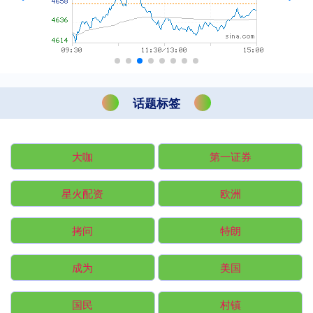
话题标签
大咖
第一证券
星火配资
欧洲
拷问
特朗
成为
美国
国民
村镇