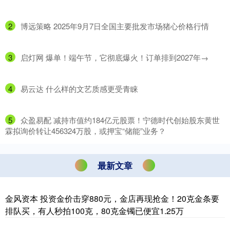
2
​博远策略 2025年9月7日全国主要批发市场猪心价格行情
3
​启灯网 爆单！端午节，它彻底爆火！订单排到2027年→
4
​易云达 什么样的文艺质感更受青睐
5
​众盈易配 减持市值约184亿元股票！宁德时代创始股东黄世
霖拟询价转让456324万股，或押宝“储能”业务？
最新文章
金风资本 投资金价击穿880元，金店再现抢金！20克金条要
排队买，有人秒拍100克，80克金镯已便宜1.25万