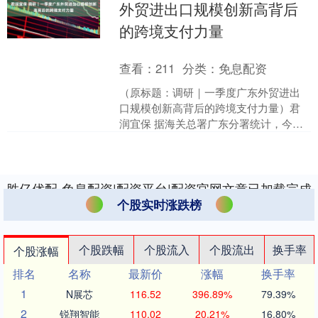
外贸进出口规模创新高背后
的跨境支付力量
查看：
211
分类：
免息配资
（原标题：调研｜一季度广东外贸进出
口规模创新高背后的跨境支付力量）君
润宜保 据海关总署广东分署统计，今年
一季度，广东外贸进出口2.14万亿元，较
去年同期（下同）....
胜亿优配-免息配资|配资平台|配资官网文章已加载完成
个股实时涨跌榜
个股跌幅
个股流入
个股流出
换手率
个股涨幅
排名
名称
最新价
涨幅
换手率
1
N展芯
116.52
396.89%
79.39%
2
锐翔智能
110.02
20.21%
16.80%